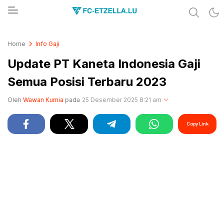
Share & Learn The World
FC-ETZELLA.LU
Home
Info Gaji
Update PT Kaneta Indonesia Gaji
Semua Posisi Terbaru 2023
Oleh
Wawan Kurnia
pada
25 Desember 2025 8:21 am
Copy Link