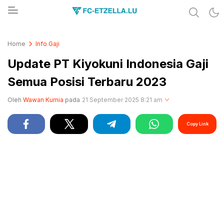
Share & Learn The World
FC-ETZELLA.LU
Home
Info Gaji
Update PT Kiyokuni Indonesia Gaji
Semua Posisi Terbaru 2023
Oleh
Wawan Kurnia
pada
21 September 2025 8:21 am
Copy Link