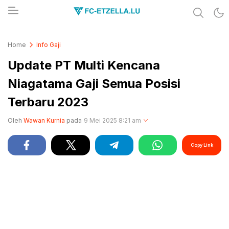
Share & Learn The World
FC-ETZELLA.LU
Home
Info Gaji
Update PT Multi Kencana
Niagatama Gaji Semua Posisi
Terbaru 2023
Oleh
Wawan Kurnia
pada
9 Mei 2025 8:21 am
Copy Link