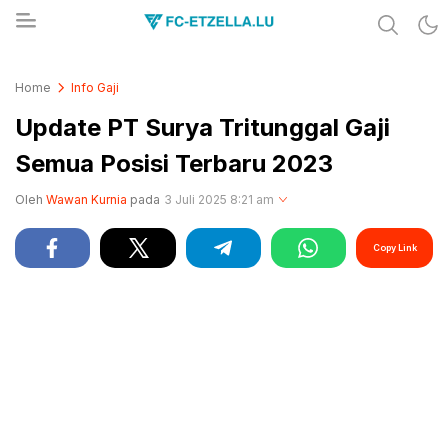
Share & Learn The World
FC-ETZELLA.LU
Home
Info Gaji
Update PT Surya Tritunggal Gaji
Semua Posisi Terbaru 2023
Oleh
Wawan Kurnia
pada
3 Juli 2025 8:21 am
Copy Link