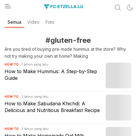
Share & Learn The World
Semua
Video
Foto
FC-ETZELLA.LU
#gluten-free
Are you tired of buying pre-made hummus at the store? Why
not try making your own at home? Making
1 tahun yang lalu
HOW TO
How to Make Hummus: A Step-by-Step
Guide
2 tahun yang lalu
HOW TO
How to Make Sabudana Khichdi: A
Delicious and Nutritious Breakfast Recipe
3 tahun yang lalu
HOW TO
How to Make Homemade Oat Milk