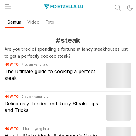
Share & Learn The World
Semua
Video
Foto
FC-ETZELLA.LU
#steak
Are you tired of spending a fortune at fancy steakhouses just
to get a perfectly cooked steak?
7 bulan yang lalu
HOW TO
The ultimate guide to cooking a perfect
steak
9 bulan yang lalu
HOW TO
Deliciously Tender and Juicy Steak: Tips
and Tricks
11 bulan yang lalu
HOW TO
How to Make Steak: A Beginner’s Guide