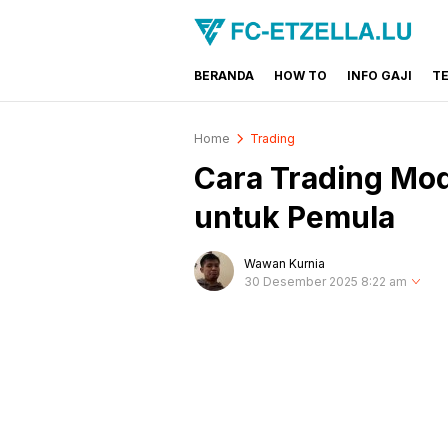
BERANDA
HOW TO
INFO GAJI
T
FC-ETZELLA.LU
Share & Learn The World
Home
Trading
Cara Trading Moda
untuk Pemula
Wawan Kurnia
30 Desember 2025 8:22 am