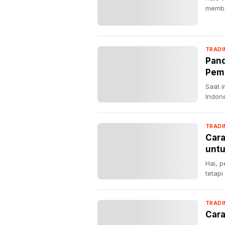
memba
TRADI
Pand
Pem
Saat i
Indone
TRADI
Cara
unt
Hai, 
tetap
TRADI
Cara