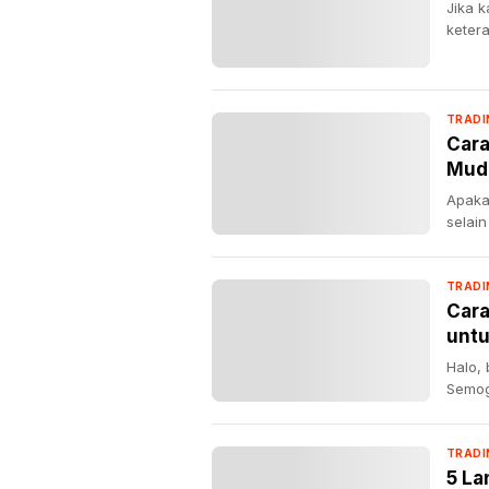
Jika 
keter
TRADI
Cara
Muda
Apaka
selain
TRADI
Cara
unt
Halo, 
Semog
TRADI
5 La