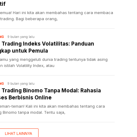
tif
semua! Hari ini kita akan membahas tentang cara membaca
 trading. Bagi beberapa orang,
9 bulan yang lalu
NG
 Trading Indeks Volatilitas: Panduan
gkap untuk Pemula
kamu yang menggeluti dunia trading tentunya tidak asing
 istilah Volatility Index, atau
9 bulan yang lalu
NG
 Trading Binomo Tanpa Modal: Rahasia
es Berbisnis Online
teman-teman! Kali ini kita akan membahas tentang cara
g Binomo tanpa modal. Tentu saja,
LIHAT LAINNYA