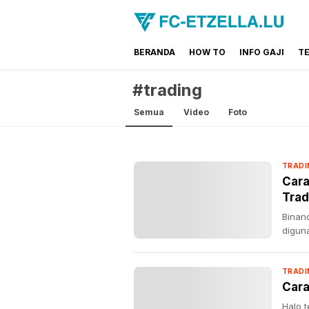
BERANDA
HOW TO
INFO GAJI
T
FC-ETZELLA.LU
Share & Learn The World
#trading
Semua
Video
Foto
TRADI
Car
Trad
Binan
diguna
TRADI
Cara
Halo 