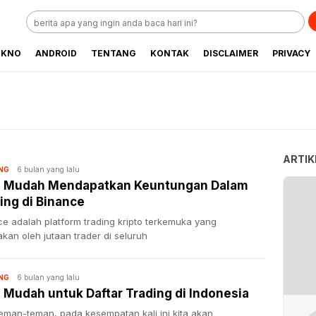
EKNO
ANDROID
TENTANG
KONTAK
DISCLAIMER
PRIVACY
ARTIK
6 bulan yang lalu
NG
a Mudah Mendapatkan Keuntungan Dalam
ing di Binance
ce adalah platform trading kripto terkemuka yang
kan oleh jutaan trader di seluruh
6 bulan yang lalu
NG
 Mudah untuk Daftar Trading di Indonesia
teman-teman, pada kesempatan kali ini kita akan