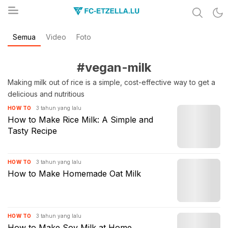
Share & Learn The World
Semua
Video
Foto
FC-ETZELLA.LU
#vegan-milk
Making milk out of rice is a simple, cost-effective way to get a
delicious and nutritious
3 tahun yang lalu
HOW TO
How to Make Rice Milk: A Simple and
Tasty Recipe
3 tahun yang lalu
HOW TO
How to Make Homemade Oat Milk
3 tahun yang lalu
HOW TO
How to Make Soy Milk at Home